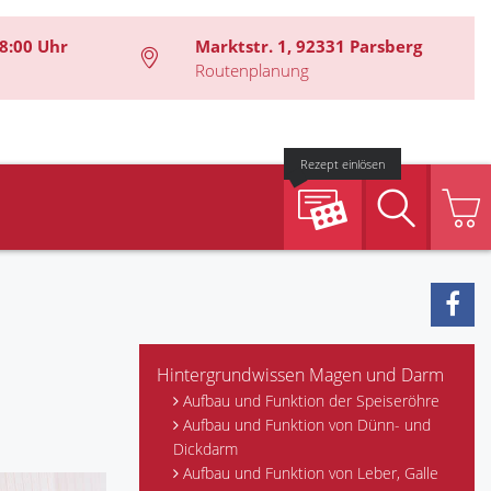
8:00 Uhr
Marktstr. 1, 92331 Parsberg
Routenplanung
Rezept einlösen
Suche
Hintergrundwissen Magen und Darm
Aufbau und Funktion der Speiseröhre
Aufbau und Funktion von Dünn- und
Dickdarm
Aufbau und Funktion von Leber, Galle