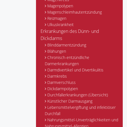
Magenpolypen
Magenschleimhautentzündung
Reizmagen
Ulkuskrankheit
Erkrankungen des Dünn- und
Dickdarms
Blinddarmentzündung
Blähungen
Chronisch-entzündliche
Darmerkrankungen
Darmdivertikel und Divertikulitis
Darmkrebs
Darmverschluss
Dickdarmpolypen
Durchfallerkrankungen (Übersicht)
Künstlicher Darmausgang
Lebensmittelvergiftung und infektiöser
Durchfall
Nahrungsmittel-Unverträglichkeiten und
Nahrungsmittel-Allergien