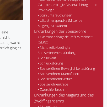
Gastroenterologie, Viszeralchirurgie und
Proktologie
Stuhluntersuchungen
Ulkustherapeutika (Mittel bei
Magengeschwüren)
Erkrankungen der Speiseröhre
 eine
Gastroösophageale Refluxkrankheit
 nicht
(GERD)
s aufgewacht
Nicht-refluxbedingte
ztlich ging es
Speiseröhrenentzündungen
Schluckauf
Schluckstörung
Speiseröhren-Beweglichkeitsstörung
Speiseröhren-Krampfadern
Speiseröhrendivertikel
Speiseröhrenkrebs
Zwerchfellbruch
Erkrankungen des Magens und des
Zwölffingerdarms
Magenkrebs