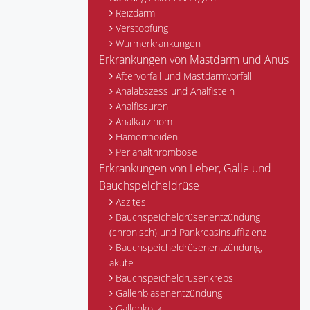
Reizdarm
Verstopfung
Wurmerkrankungen
Erkrankungen von Mastdarm und Anus
Aftervorfall und Mastdarmvorfall
Analabszess und Analfisteln
Analfissuren
Analkarzinom
Hämorrhoiden
Perianalthrombose
Erkrankungen von Leber, Galle und
Bauchspeicheldrüse
Aszites
Bauchspeicheldrüsenentzündung
(chronisch) und Pankreasinsuffizienz
Bauchspeicheldrüsenentzündung,
akute
Bauchspeicheldrüsenkrebs
Gallenblasenentzündung
Gallenkolik