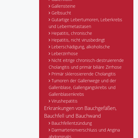
Gallensteine
Gelbsucht
Gutartige Lebertumoren, Leberkrebs
und Lebermetastasen
Hepatitis, chronische
Hepatitis, nicht virusbedingt
Leberschädigung, alkoholische
Leberzirrhose
Nicht eitrige chronisch-destruierende
Cholangitis und primär biliäre Zirrhose
Primär sklerosierende Cholangitis
Tumoren der Gallenwege und der
Gallenblase, Gallengangskrebs und
Gallenblasenkrebs
Virushepatitis
Erkrankungen von Bauchgefäßen,
Bauchfell und Bauchwand
Bauchfellentzündung
Darmarterienverschluss und Angina
abdominalis